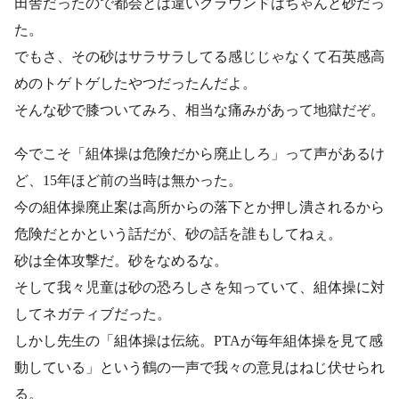
田舎だったので都会とは違いグラウンドはちゃんと砂だっ
た。
でもさ、その砂はサラサラしてる感じじゃなくて石英感高
めのトゲトゲしたやつだったんだよ。
そんな砂で膝ついてみろ、相当な痛みがあって地獄だぞ。
今でこそ「組体操は危険だから廃止しろ」って声があるけ
ど、15年ほど前の当時は無かった。
今の組体操廃止案は高所からの落下とか押し潰されるから
危険だとかという話だが、砂の話を誰もしてねぇ。
砂は全体攻撃だ。砂をなめるな。
そして我々児童は砂の恐ろしさを知っていて、組体操に対
してネガティブだった。
しかし先生の「組体操は伝統。PTAが毎年組体操を見て感
動している」という鶴の一声で我々の意見はねじ伏せられ
る。