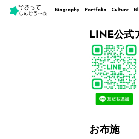
Biography
Portfolio
Culture
B
LINE公
お布施