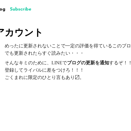
log
Subscribe
式アカウント
めったに更新されないことで一定の評価を得ているこのブロ
でも更新されたらすぐ読みたい・・・
そんなキミのために、LINEで
ブログの更新を通知
するぞ！
登録してライバルに差をつけろ！！！
ごくまれに限定のひとり言もあり〼。