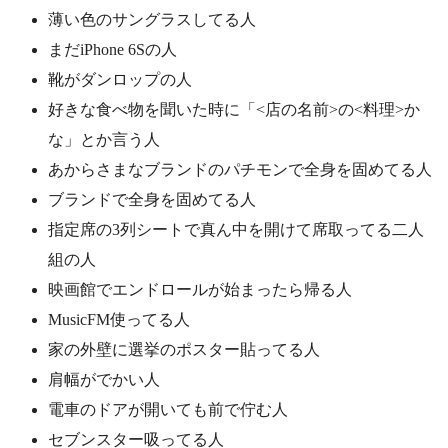
薄い色のサングラスしてる人
まだiPhone 6Sの人
靴がダンロップの人
好きな食べ物を聞いた時に「<店の名前>の<料理>か
な」とか言う人
あからさまなブランドのパチモンで全身を固めてる人
ブランドで全身を固めてる人
指定席の3列シートで真ん中を開けて席取ってる二人
組の人
映画館でエンドロールが始まったら帰る人
MusicFM使ってる人
家の外壁に選挙のポスター貼ってる人
肩幅がでかい人
電車のドアが開いても前で佇む人
セブンスター吸ってる人